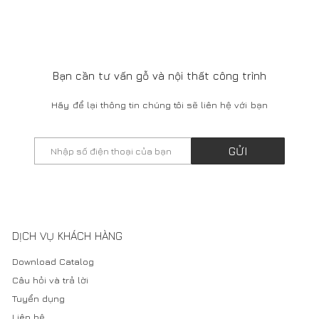
Bạn cần tư vấn gỗ và nội thất công trình
Hãy để lại thông tin chúng tôi sẽ liên hệ với bạn
GỬI
DỊCH VỤ KHÁCH HÀNG
Download Catalog
Câu hỏi và trả lời
Tuyển dụng
Liên hệ
SHOWROOM
66 Ngô Thì Nhậm, Hai Bà Trưng, Hà Nội
Tel: 0911377388
Mở cửa: 9:00Am - 5:00Pm