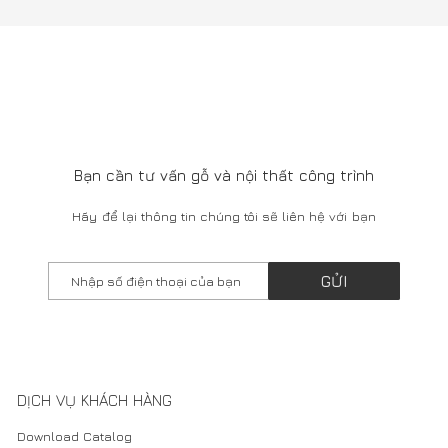
Bạn cần tư vấn gỗ và nội thất công trình
Hãy để lại thông tin chúng tôi sẽ liên hệ với bạn
GỬI
DỊCH VỤ KHÁCH HÀNG
Download Catalog
Câu hỏi và trả lời
Tuyển dụng
Liên hệ
SHOWROOM
66 Ngô Thì Nhậm, Hai Bà Trưng, Hà Nội
Tel: 0911377388