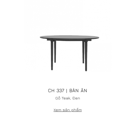
Bạn cần tư vấn Sàn gỗ và Nội thất công trình
Hãy để lại thông tin chúng tôi sẽ liên hệ với bạn
CH 337 | BÀN ĂN
Gỗ Teak, Đen
Xem sản phẩm
GỬI NGAY
Bàn ăn CH 337 đã gây ngạc nhiên bởi sự kết hợp liền
mạch của các chi tiết và sự cân bằng tuyệt đối của
những yếu tố đối lập: mặt bàn nguyên khối vững trãi, đẹp
mắt và chân bàn thon gọn, thanh mảnh vuốt dài xuống
dưới đầy trang nhã. Sự đồng nhất của sản phẩm toát lên