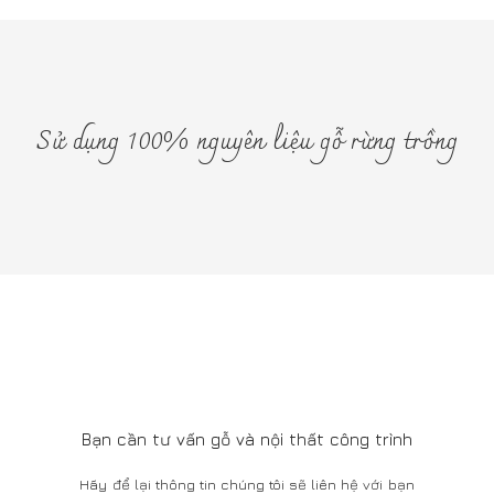
DỊCH VỤ KHÁCH HÀNG
Download Catalog
Câu hỏi và trả lời
Tuyển dụng
Liên hệ
SHOWROOM
66 Ngô Thì Nhậm, Hai Bà Trưng, Hà Nội
Tel: 0911377388
Mở cửa: 9:00Am - 5:00Pm
282 WORKSHOP
156 Phú Viên, Bồ Đề, Long Biên, Hà Nội
Tel: 0826 099 299
Mở cửa: 8:00Am - 5:00Pm
Bằng cách sử dụng trang web này, bạn đồng ý với việc sử dụng
Cookie của chúng tôi
1