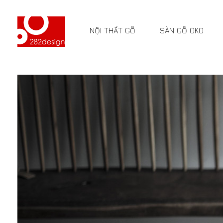
NỘI THẤT GỖ
SÀN GỖ ÖKO
VỀ C