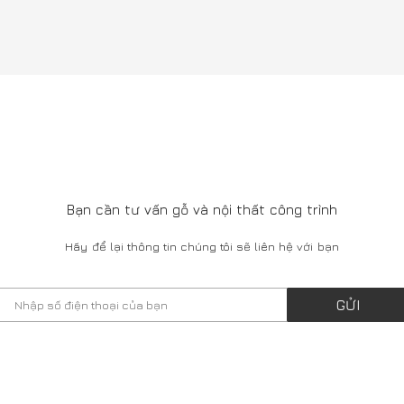
Bạn cần tư vấn gỗ và nội thất công trình
Hãy để lại thông tin chúng tôi sẽ liên hệ với bạn
GỬI
HOWROOM
 Ngô Thì Nhậm, Hai Bà Trưng, Hà Nội
l: 0911377388
ở cửa: 9:00Am - 5:00Pm