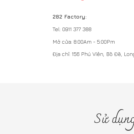
Tel: 0911 377 388
Mở cửa: 8:00Am - 5:00Pm
Địa chỉ: 156 Phú Viên, Bồ Đề, Long Biê
Sử dụng 1