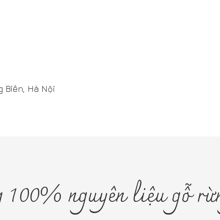
n, Hà Nội
00% nguyên liệu gỗ rừng tr