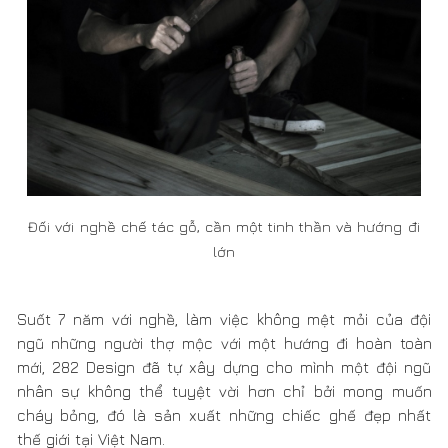
Suốt 7 năm với nghề, làm việc không mệt mỏi của đội
ngũ những người thợ mộc với một hướng đi hoàn toàn
mới, 282 Design đã tự xây dựng cho mình một đội ngũ
nhân sự không thể tuyệt vời hơn chỉ bởi mong muốn
cháy bỏng, đó là sản xuất những chiếc ghế đẹp nhất
thế giới tại Việt Nam.
282 Design tự tin giới thiệu những chiếc ghế tuyệt
vời nhất
Ở 282 Design, chúng tôi ăn, ngủ và trưởng thành với gỗ.
Mỗi thành viên 282 Design là một người thợ mộc rất yêu
nghề, chúng tôi quý từng mẩu gỗ nhỏ vì chúng tôi biết,
gỗ quý giá như thế nào. Hành trình trưởng thành với chế
tác gỗ là một hành trình gian nan, không có điểm dừng,
những thói quen mang nặng đặc tính của người Việt có
thể ảnh hưởng rất nhiều tới chế tác sản phẩm gỗ.