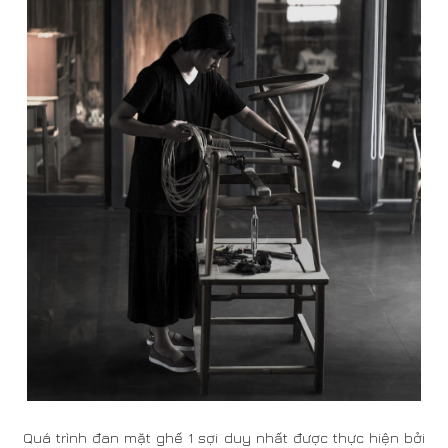
Quá trình đan mặt ghế 1 sợi duy nhất được thực hiện bởi
282 Design
Để tạo ra những sản phẩm gỗ cao cấp, ngoài việc xây
dựng một tinh thần tập thể đoàn kết, gắn bó, còn là kỷ
luật và cuộc hành trình rèn rũa cá nhân: không hút
thuốc, luôn có tư trang bảo hộ, không sử dụng điện
thoại, trao đổi riêng trong thời gian làm việc. Từng đó
những quy tắc thôi cũng chiếm trọn vẹn 7 năm cuộc
hành trình 282 Design mang những sản phẩm gỗ cao
cấp tới gia đình Việt.