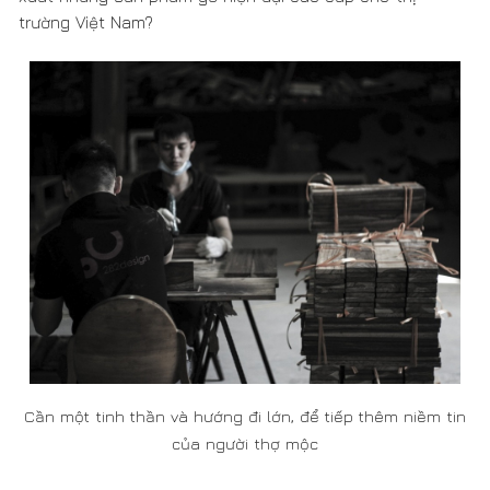
Cần một tinh thần và hướng đi lớn, để tiếp thêm niềm tin
của người thợ mộc
Tới xây dựng đội ngũ những người thợ mộc với một
hướng đi hoàn toàn mới
Đối với nghề chế tác gỗ, cần một tinh thần và hướng đi
lớn, để tiếp thêm niềm tin của người thợ mộc, giúp họ
thấy được giá trị của nghề, lưu giữ và phát triển được kỹ
thuật thủ công. Để giữ được những người thợ mộc giỏi
nhất ở lại tiếp tục theo đuổi con đường cùng với 282
Design, là một sự nỗ lực rất lớn ngoài những điều kiện