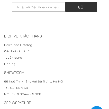
Cookie của chúng tôi
1
Copyright @2021. Thiết kế bởi: Công Ty Cổ Phần Kiến Trúc & Đầu
Tư 282 - MST: 0102693579