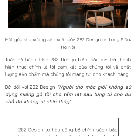
hành cho mọi sản phẩm do chúng tôi sản
xuất:
12 tháng
Thay mới cho mọi lỗi từ nhà sản
xuất
24 tháng
bảo hành miễn phí tại xưởng 282
Design hư hại hoặc hao mòn trong quá trình
khách hàng sử dụng
Mua lại ít nhất
50% giá trị sản phẩm
từ
tháng thứ 61 khách hàng sử dụng sản phẩm
do 282 sản xuất.