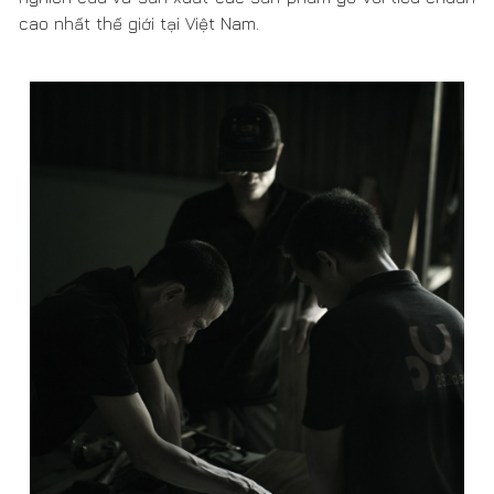
Những người thợ mộc bắt tay vào nghiên cứu và sản xuất