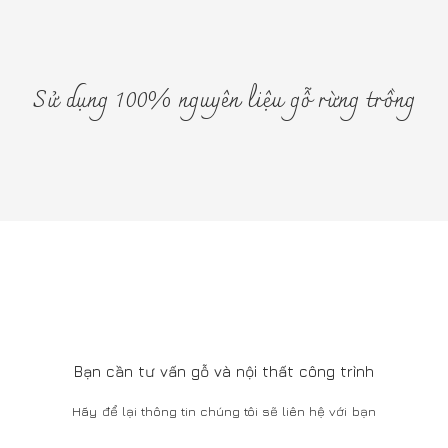
DỊCH VỤ KHÁCH HÀNG
Download Catalog
Câu hỏi và trả lời
Tuyển dụng
Liên hệ
SHOWROOM
66 Ngô Thì Nhậm, Hai Bà Trưng, Hà Nội
Tel: 0911377388
Mở cửa: 9:00Am - 5:00Pm
282 WORKSHOP
156 Phú Viên, Bồ Đề, Long Biên, Hà Nội
Tel: 0826 099 299
Mở cửa: 8:00Am - 5:00Pm
Bằng cách sử dụng trang web này, bạn đồng ý với việc sử dụng