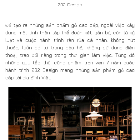
Một góc kho xưởng sản xuất của 282 Design tại Long Biên,
Hà Nội
Toàn bộ hành trình 282 Design biến giấc mơ trở thành
hiện thực chính là lời cam kết của chúng tôi về chất
lượng sản phẩm mà chúng tôi mang tới cho khách hàng.
Bởi đối với 282 Design
“Người thợ mộc giỏi không sử
dụng miếng gỗ tồi cho tấm lát sau lưng tủ cho dù
chỗ đó không ai nhìn thấy”
282 Design tự hào công bố chính sách bảo