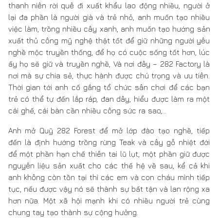
hơn thế nữa."
Kim chỉ nam của anh trong toàn bộ cuộc sống ở
thời điểm này là gì?
Anh luôn đặt quan niệm “Thuận tự nhiên” lên trên tất cả
những gì xoay quanh cuộc sống của mình. Thuận là tạo
sự hòa hợp, tự nhiên là bản chất vốn có của nó.
Ngày nay phụ huynh ép trẻ con học, là nụ nhưng bắt nở
hoa sớm, quên đi cảm xúc của trẻ thơ. Các bạn trẻ đi
làm có thu nhập thì lại quấn vào vật chất và phải chứng
tỏ được nhiều thứ. Người trung tuổi lại chọn cuộc sống
vội vã, luôn tạo áp lực trong việc phải đạt được vị thế,
danh vọng này kia, nhưng những cái đó chỉ là bề
ngoài. Cái đẹp chiều sâu bên trong lại không rèn dũa,
dần dần cuộc sống trở thành vô nghĩa, thiếu lý tưởng.
"Cái đẹp chỉ tồn tại trong một khoảng thời khắc
ban đầu và nếu thiếu đi chiều sâu bên trong, cái
đẹp đó dần trở thành vô nghĩa."