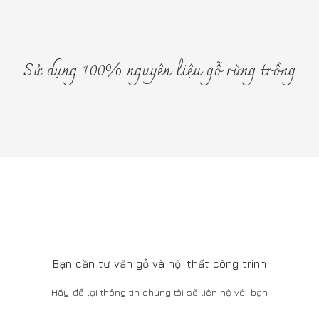
Download Catalog
Câu hỏi và trả lời
Tuyển dụng
Liên hệ
SHOWROOM
66 Ngô Thì Nhậm, Hai Bà Trưng, Hà Nội
Tel: 0911377388
Mở cửa: 9:00Am - 5:00Pm
282 WORKSHOP
156 Phú Viên, Bồ Đề, Long Biên, Hà Nội
Tel: 0826 099 299
Mở cửa: 8:00Am - 5:00Pm
Bằng cách sử dụng trang web này, bạn đồng ý với việc sử dụng
Cookie của chúng tôi
1
Copyright @2021. Thiết kế bởi: Công Ty Cổ Phần Kiến Trúc & Đầu
Tư 282 - MST: 0102693579