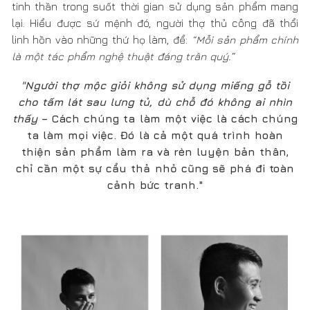
Sự hoàn thiện thường đi kèm với việc giá thành
sản phẩm bị đẩy lên cao. Anh có niềm tin vào việc
sản phẩm của mình sẽ được đón nhận?
Khi ta nấu ăn ngon, đó là cả quá trình từ việc chúng ta
chọn miếng xương để hầm, miếng thịt sạch, và nó giúp
ta khỏe. Làm mộc anh cũng suy nghĩ như vậy.