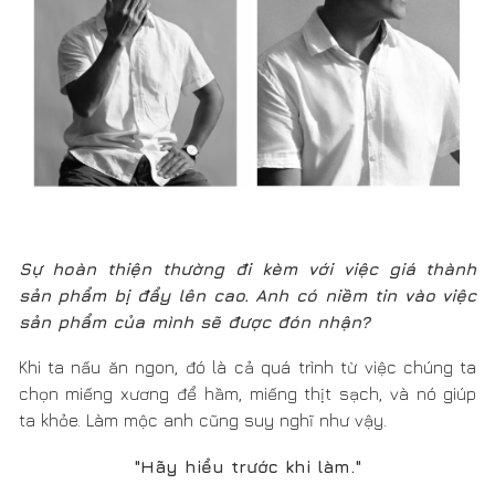
"Hãy hiểu trước khi làm."
Có một khách cũng được, nhưng lâu dài, anh sẽ có 2
khách, 3 khách và con số sẽ dần tăng lên. Anh muốn
282 Design là một hệ ý thức để những người em, người
con của mình về sau duy trì sự bền vững này. Và may
mắn, anh có những khách hàng ủng hộ. Khi thu nhập còn
ít, họ mua ủng hộ bằng những lọ dầu Osmo olive lau gỗ
thay vì sơn PU độc hại để kéo dài thêm tuổi thọ cho các
sản phẩm đang có. Khá giả hơn, họ bắt đầu sắm dần
chiếc ghế, chiếc bàn cho ngôi nhà của mình. Họ nhìn
nhận được giá trị của một sản phẩm thân thiện bền
vững, rằng sau cùng chúng ta quay về ưu tiên chất
lượng hơn số lượng.
Năm 2020, Covid đến làm chậm lại mọi thứ, anh có
dự định nào ấp ủ muốn thực hiện trong thời gian
tới không?
Thay vì đặt nhà máy ở Hà Nội, 282 Design đưa nhà máy
về Quảng Bình để sản xuất vì ở các vùng quê tình trạng