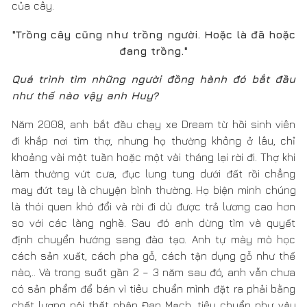
may đứt tay là chuyện bình thường. Họ biện minh chúng
là thói quen khó đổi và rời đi dù được trả lương cao hơn
so với các làng nghề. Sau đó anh dừng tìm và quyết
định chuyển hướng sang đào tạo. Anh tự mày mò học
cách sản xuất, cách pha gỗ, cách tận dụng gỗ như thế
nào,.. Và trong suốt gần 2 – 3 năm sau đó, anh vẫn chưa
có sản phẩm để bán vì tiêu chuẩn mình đặt ra phải bằng
chất lượng nội thất nhập Đan Mạch, tiêu chuẩn như vậy
cao quá. Anh bán dần các mảnh đất dành dụm mua
được, vay tiền người thân để thực hiện bằng được dự
định của mình. Mãi tới 2013, anh mới mở được một
showroom nhỏ, bán những gì anh cho là tốt nhất có thể.
Dần dần tiếng lành đồn xa, anh em thợ trẻ đến học nghề
và ở lại làm. Và nếu ai không cùng suy nghĩ, họ rời đi là
sự tất yếu, bộ lọc nhân sự tự nhiên sẽ tìm ra những
người cùng chung niềm tin và lý tưởng với mình.
Anh có phải là người trau chuốt mọi sản phẩm
mình làm ra?
Không có tác phẩm nào tự nhiên đến, vì để làm ra được,