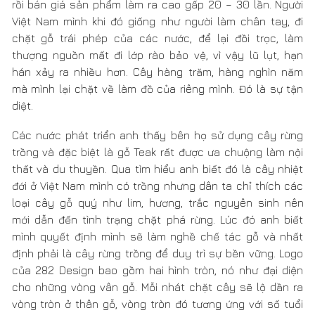
thất và du thuyền. Qua tìm hiểu anh biết đó là cây nhiệt
đới ở Việt Nam mình có trồng nhưng dân ta chỉ thích các
loại cây gỗ quý như lim, hương, trắc nguyên sinh nên
mới dẫn đến tình trạng chặt phá rừng. Lúc đó anh biết
mình quyết định mình sẽ làm nghề chế tác gỗ và nhất
định phải là cây rừng trồng để duy trì sự bền vững. Logo
của 282 Design bao gồm hai hình tròn, nó như đại diện
cho những vòng vân gỗ. Mỗi nhát chặt cây sẽ lộ dần ra
vòng tròn ở thân gỗ, vòng tròn đó tương ứng với số tuổi
của cây.
"Trồng cây cũng như trồng người. Hoặc là đã hoặc
đang trồng."
Quá trình tìm những người đồng hành đó bắt đầu
như thế nào vậy anh Huy?
Năm 2008, anh bắt đầu chạy xe Dream từ hồi sinh viên
đi khắp nơi tìm thợ, nhưng họ thường không ở lâu, chỉ
khoảng vài một tuần hoặc một vài tháng lại rời đi. Thợ khi
làm thường vứt cưa, đục lung tung dưới đất rồi chẳng