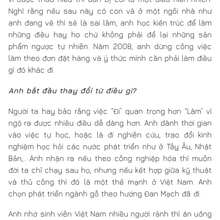
gì đó khác đi.
Anh bắt đầu thay đổi từ điều gì?
Người ta hay bảo rằng việc “Đi” quan trọng hơn “Làm” vì
ngộ ra được nhiều điều dễ dàng hơn. Anh dành thời gian
vào việc tự học, hoặc là đi nghiên cứu, trao đổi kinh
nghiệm học hỏi các nước phát triển như ở Tây Âu, Nhật
Bản,.. Anh nhận ra nếu theo công nghiệp hóa thì muôn
đời ta chỉ chạy sau họ, nhưng nếu kết hợp giữa kỹ thuật
và thủ công thì đó là một thế mạnh ở Việt Nam. Anh
chọn phát triển ngành gỗ theo hướng Đan Mạch đã đi.
Anh nhớ sinh viên Việt Nam nhiều người rảnh thì ăn uống
tụ tập, chơi game,.. nhưng người trẻ ở các nước phát
triển, phần lớn họ sẽ vào thư viện đọc sách, tự mày mò
nghiên cứu khoa học. Ở các nước phát triển chậm, thì ta
chặt cây không thương tiếc, còn ở các nước phát triển,
họ lại đi trồng rừng,.. Đến lúc phát triển công nghệ, người
Việt ta thích mọi thứ trên điện thoại, tivi,.. nhưng người
phương Tây thì dành thời gian bên con cái, ưu tiên sự
gắn kết tự nhiên với những thành viên trong gia đình. Anh