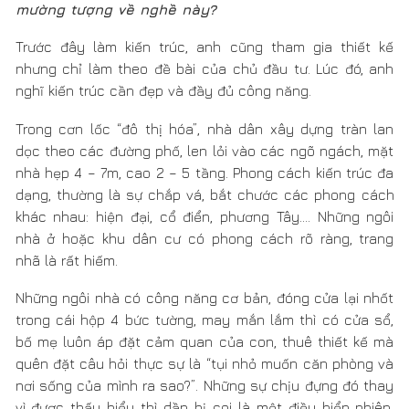
nghĩ kiến trúc cần đẹp và đầy đủ công năng.
Trong cơn lốc “đô thị hóa”, nhà dân xây dựng tràn lan
dọc theo các đường phố, len lỏi vào các ngõ ngách, mặt
nhà hẹp 4 – 7m, cao 2 – 5 tầng. Phong cách kiến trúc đa
dạng, thường là sự chắp vá, bắt chước các phong cách
khác nhau: hiện đại, cổ điển, phương Tây…. Những ngôi
nhà ở hoặc khu dân cư có phong cách rõ ràng, trang
nhã là rất hiếm.
Những ngôi nhà có công năng cơ bản, đóng cửa lại nhốt
trong cái hộp 4 bức tường, may mắn lắm thì có cửa sổ,
bố mẹ luôn áp đặt cảm quan của con, thuê thiết kế mà
quên đặt câu hỏi thực sự là “tụi nhỏ muốn căn phòng và
nơi sống của mình ra sao?”. Những sự chịu đựng đó thay
vì được thấu hiểu thì dần bị coi là một điều hiển nhiên.
Nghĩ rằng nếu sau này có con và ở một ngôi nhà như
anh đang vẽ thì sẽ là sai lầm, anh học kiến trúc để làm
những điều hay ho chứ không phải để lại những sản
phẩm ngược tự nhiên. Năm 2008, anh dừng công việc
làm theo đơn đặt hàng và ý thức mình cần phải làm điều