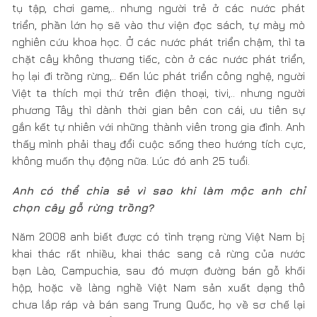
thấy mình phải thay đổi cuộc sống theo hướng tích cực,
không muốn thụ động nữa. Lúc đó anh 25 tuổi.
Anh có thể chia sẻ vì sao khi làm mộc anh chỉ
chọn cây gỗ rừng trồng?
Năm 2008 anh biết được có tình trạng rừng Việt Nam bị
khai thác rất nhiều, khai thác sang cả rừng của nước
bạn Lào, Campuchia, sau đó mượn đường bán gỗ khối
hộp, hoặc về làng nghề Việt Nam sản xuất dạng thô
chưa lắp ráp và bán sang Trung Quốc, họ về sơ chế lại
rồi bán giá sản phẩm làm ra cao gấp 20 – 30 lần. Người
Việt Nam mình khi đó giống như người làm chân tay, đi
chặt gỗ trái phép của các nước, để lại đồi trọc, làm
thượng nguồn mất đi lớp rào bảo vệ, vì vậy lũ lụt, hạn
hán xảy ra nhiều hơn. Cây hàng trăm, hàng nghìn năm
mà mình lại chặt về làm đồ của riêng mình. Đó là sự tận
diệt.
Các nước phát triển anh thấy bên họ sử dụng cây rừng
trồng và đặc biệt là gỗ Teak rất được ưa chuộng làm nội