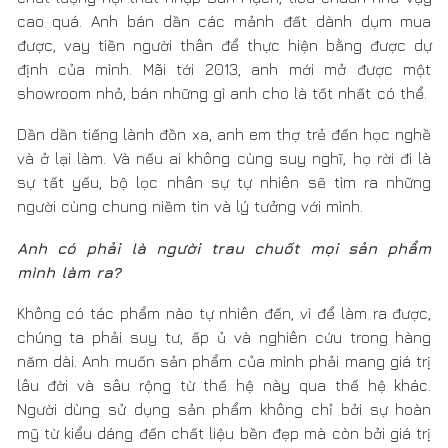
chúng ta phải suy tư, ấp ủ và nghiên cứu trong hàng
năm dài. Anh muốn sản phẩm của mình phải mang giá trị
lâu đời và sâu rộng từ thế hệ này qua thế hệ khác.
Người dùng sử dụng sản phẩm không chỉ bởi sự hoàn
mỹ từ kiểu dáng đến chất liệu bền đẹp mà còn bởi giá trị
tinh thần trong suốt thời gian sử dụng sản phẩm mang
lại. Hiểu được sứ mệnh đó, người thợ thủ công đã thổi
linh hồn vào những thứ họ làm, để:
“Mỗi sản phẩm chính
là một tác phẩm nghệ thuật đáng trân quý.”
"Người thợ mộc giỏi không sử dụng miếng gỗ tồi
cho tấm lát sau lưng tủ, dù chỗ đó không ai nhìn
thấy
– Cách chúng ta làm một việc là cách chúng
ta làm mọi việc. Đó là cả một quá trình hoàn
thiện sản phẩm làm ra và rèn luyện bản thân,
chỉ cần một sự cẩu thả nhỏ cũng sẽ phá đi toàn
cảnh bức tranh."