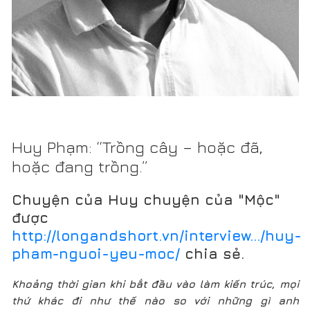
Huy Phạm: “Trồng cây – hoặc đã,
hoặc đang trồng.”
Chuyện của Huy chuyện của "Mộc"
được
http://longandshort.vn/interview.../huy-
pham-nguoi-yeu-moc/
chia sẻ.
Khoảng thời gian khi bắt đầu vào làm kiến trúc, mọi
thứ khác đi như thế nào so với những gì anh
mường tượng về nghề này?
Trước đây làm kiến trúc, anh cũng tham gia thiết kế
nhưng chỉ làm theo đề bài của chủ đầu tư. Lúc đó, anh