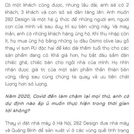
thanh niên rời quê đi xuất khẩu lao động nhiều, người ở
lại đa phần là người già và trẻ nhỏ, anh muốn tạo nhiều
việc làm, trồng nhiều cây xanh, anh muốn tạo hướng sản
xuất thủ công mỹ nghệ thật tốt để giữ những người yêu
nghề mộc truyền thống, để họ có cuộc sống tốt hơn, lúc
ấy họ sẽ giữ và truyền nghề, Và nơi đây – 282 Factory là
nơi mà sự chia sẻ, thực hành được chú trọng và ưu tiên.
Thời gian tới anh cố gắng tổ chức sân chơi để các bạn
trẻ có thể tự đến lắp ráp, đan dây, hiểu được làm ra một
cái ghế, cái bàn cần nhiều công sức ra sao,…
Anh mở Quỹ 282 Forest để mở lớp đào tạo nghề, tiếp
đến là định hướng trồng rừng Teak và cây gỗ nhiệt đới
để một phần hạn chế thiên tai lũ lụt, một phần giữ được
nguyên liệu sản xuất cho các thế hệ về sau, kể cả khi
anh không còn tồn tại thì các em và con cháu mình tiếp
tục, nếu được vậy nó sẽ thành sự bất tận và lan rộng xa
hơn nữa. Một xã hội mạnh khi có nhiều người trẻ cùng
chung tay tạo thành sự cộng hưởng.
"Khi chặt 1 cây thì phải trồng lại 100 cây hoặc