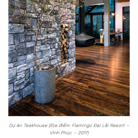
Dự án Teakhouse (Địa điểm: Flamingo Đại Lải Resort –
Vĩnh Phúc – 2017)
Từ ngay khi hình thành, Öko đã gửi gắm trong đó khái
niệm của “sinh thái”, “tái sinh”. Một cây gỗ Teak, khi rời
khỏi vị trí của nó nơi rừng trồng – nguồn nguyên liệu sản
xuất nên ván sàn Öko – đưa về công xưởng, chế tác
thành những mảnh ván ghép, tạo nên hệ sàn gỗ, dù
vòng đời của cây, công năng của gỗ đã thay đổi, nhưng
yếu tố “sống” không mất đi, mà được “tái sinh” theo một