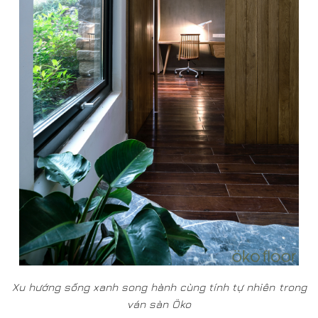
Xu hướng sống xanh song hành cùng tính tự nhiên trong
ván sàn Öko
Vẻ đẹp tự nhiên trong ván sàn Öko thêm tỏa sáng, nhờ
ứng dụng yếu tố chế tác gỗ là sự phối hợp hoàn hảo
của kỹ thuật, dây chuyền sản xuất hiện đại, với công
nghệ nhập khẩu từ Đức, cùng tay nghề và tính chi tiết
của nghề mộc thủ công truyền thống Việt. Từng mảnh
ván sàn Öko được hình thành từ những phân lớp đan
xen, chồng chéo, tạo thành hệ khóa vững chắc, đảm bảo
ổn định, không bị co ngót, biến dạng, cong vênh trong
mọi điều kiện thời tiết và không gian sử dụng ở cả nội –
ngoại thất. Đây chính là lợi điểm hàng đầu khi nhắc đến
ván sàn Öko. Ở góc độ kỹ thuật, yếu tố thủ công trong
các chi tiết khớp mộng, ráp nối các mảnh ván, được
đồng bộ, quy chuẩn, giản đơn hóa để dễ dàng tự lắp đặt,
tháo ráp, tùy chỉnh theo nhu cầu sử dụng.