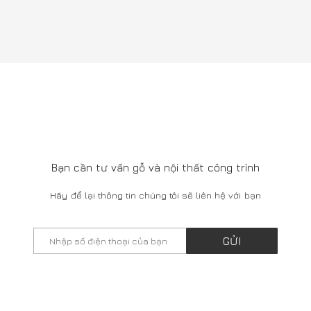
SHOWROOM
66 Ngô Thì Nhậm, Hai Bà Trưng, Hà Nội
Tel: 0911377388
Mở cửa: 9:00Am - 5:00Pm
282 WORKSHOP
156 Phú Viên, Bồ Đề, Long Biên, Hà Nội
Tel: 0826 099 299
Mở cửa: 8:00Am - 5:00Pm
Bằng cách sử dụng trang web này, bạn đồng ý với việc sử dụng
Cookie của chúng tôi
1
Copyright @2021. Thiết kế bởi: Công Ty Cổ Phần Kiến Trúc & Đầu
Tư 282 - MST: 0102693579