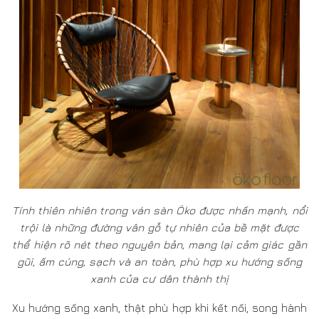
trội là những đường vân gỗ tự nhiên của bề mặt được
thể hiện rõ nét theo nguyên bản, mang lại cảm giác gần
gũi, ấm cúng, sạch và an toàn, phù hợp xu hướng sống
xanh của cư dân thành thị
Xu hướng sống xanh, thật phù hợp khi kết nối, song hành
cùng tính tự nhiên trong ván sàn Öko, bởi ngay khi đã
hoàn thiện thành sản phẩm ván sàn, đó không phải là
điểm cuối hành trình cây gỗ Teak, mà là một điểm khởi
đầu, một sự “tái sinh” đặc biệt, tạo cho gỗ một vai trò,
công năng, nghĩa vụ mới, thu nhỏ thiên nhiên vào không
gian nhà ở hiện đại, thấy được thiên nhiên ở một vẻ đẹp,
cùng những cảm nhận, trải nghiệm khác lạ. Điều thú vị
hơn nữa, tính thiên nhiên nơi sàn gỗ Öko, được ví như
một thực thể, vẫn tiếp tục “sống”, thay đổi tích cực theo
nhu cầu sử dụng của tiêu người dùng. Chất “sống” ấy,
chính là sự bền đẹp qua quá trình gần gũi, gắn kết giữa
gỗ và người, và cũng từ đó, trở thành điểm kết nối để lưu
giữ nhịp sống thân thương của gia đình qua thế hệ.