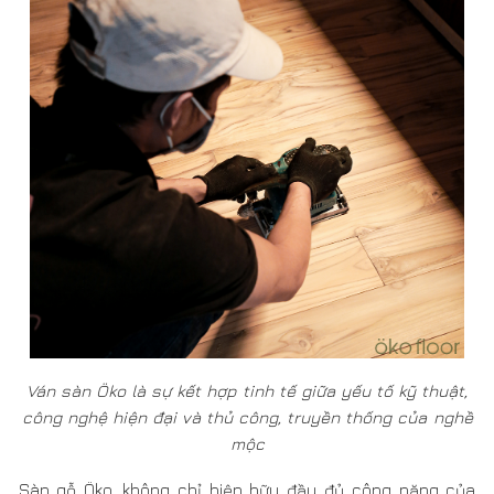
sáng lập muốn thể hiện. Một kiến trúc xanh, một phong
cách sống chan hòa, với xu hướng ẩn vào thiên nhiên,
hẳn càng thêm tròn vẹn, hoàn hảo khi có sự hiện diện
của những đường nét, chi tiết, vẻ đẹp, hương thơm, cùng
sự bền bỉ theo năm tháng từ Öko – một dòng sản phẩm
ván sàn được tác tạo để đáp ứng nhu cầu “sống xanh”,
phục vụ cho “kiến trúc xanh” nơi xã hội hiện đại.
Sử dụng 100% nguyên liệu gỗ rừng trồng