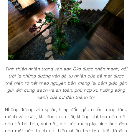
Tính thiên nhiên trong ván sàn Öko được nhấn mạnh, nổi
trội là những đường vân gỗ tự nhiên của bề mặt được
thể hiện rõ nét theo nguyên bản, mang lại cảm giác gần
gũi, ấm cúng, sạch và an toàn, phù hợp xu hướng sống
xanh của cư dân thành thị
Những đường vân kỳ ảo, thay đổi ngẫu nhiên trong từng
mảnh ván sàn, khi được ráp nối, không chỉ tạo nên một
sàn gỗ hài hòa, vui mắt, mà còn mang lại hình ảnh đẹp
như một bức tranh do thiên nhiên tác tạo. Triết lý đưa
thiên nhiên vào không gian nhà ở của xu hướng sống
xanh, được đáp ứng thông qua hệ ván sàn. Bởi nhìn vào
đó, người sử dụng được trải nghiệm một thiên nhiên theo
phương cách mới, với các giác quan được căng mở để
“thấy” được nét đẹp của thiên nhiên, của tạo hóa, “cảm”
được độ mịn của từng thớ gỗ, “ngửi” được hương tự
nhiên trong gỗ toát ra… trên một nền tảng là sự liền
mạch, chau chuốt, vẹn tinh về kỹ thuật thể hiện.